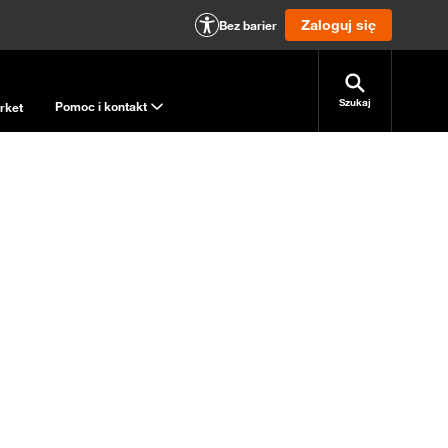
Zaloguj się
Bez barier
Szukaj
Pomoc i kontakt
rket