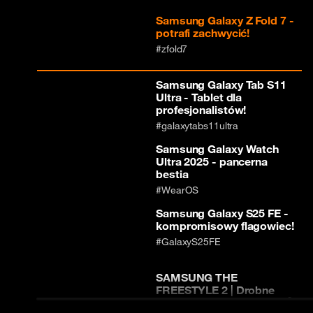
Samsung Galaxy Z Fold 7 -
potrafi zachwycić!
#zfold7
Samsung Galaxy Tab S11
Ultra - Tablet dla
profesjonalistów!
#galaxytabs11ultra
Samsung Galaxy Watch
Ultra 2025 - pancerna
bestia
#WearOS
Samsung Galaxy S25 FE -
kompromisowy flagowiec!
#GalaxyS25FE
SAMSUNG THE
FREESTYLE 2 | Drobne
zmiany ale daje radochę 😄