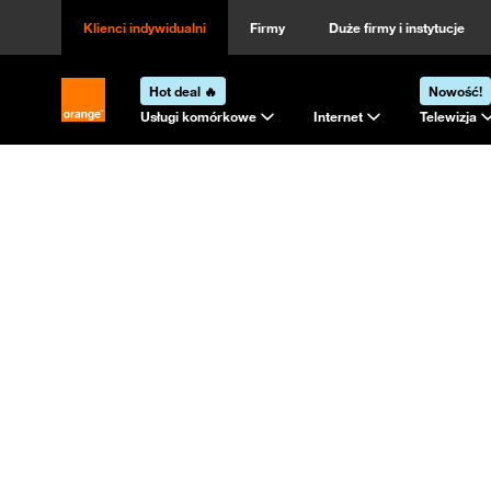
Klienci indywidualni
Firmy
Duże firmy i instytucje
Hot deal 🔥
Nowość!
Strona główna Orange.pl
Usługi komórkowe
Internet
Telewizja