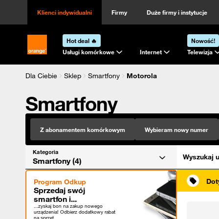
Kategoria
Sortowanie
Klienci indywidualni
Firmy
Duże firmy i instytucje
Hot deal 🔥
Nowość!
Strona główna Orange.pl
Usługi komórkowe
Internet
Telewizja
Dla Ciebie
Sklep
Smartfony
Motorola
Smartfony
Z abonamentem komórkowym
Wybieram nowy numer
Kategoria
Wyszukaj u
Smartfony (4)
Dot
Program Odkup
Sprzedaj swój
smartfon i...
...zyskaj bon na zakup nowego
urządzenia! Odbierz dodatkowy rabat
na sprzęt.