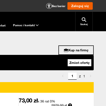
Zaloguj się
Bez barier
Szukaj
Pomoc i kontakt
rket
Kup na firmę
Zmień ofertę
z
1
73,00
zł
x 36 rat 0%
2979,00
zł