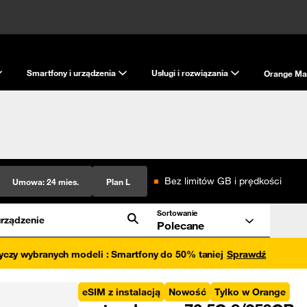
Smartfony i urządzenia
Usługi i rozwiązania
Orange Ma
Bez limitów GB i prędkości
Umowa:
24 mies.
Plan L
Sortowanie
rządzenie
Polecane
yczy wybranych modeli
:
Smartfony do 50% taniej
Sprawdź
eSIM z instalacją
Nowość
Tylko w Orange