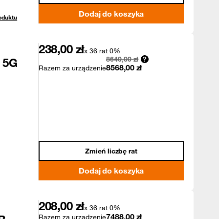
Dodaj do koszyka
oduktu
238,00
zł
x 36 rat 0%
8640,00
zł
n 5G
8568,00
zł
Razem za urządzenie
Zmień liczbę rat
Dodaj do koszyka
208,00
zł
x 36 rat 0%
7488,00
zł
Razem za urządzenie