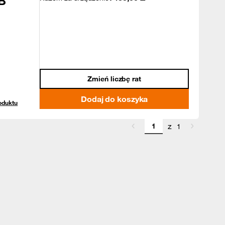
B
Zmień liczbę rat
Dodaj do koszyka
oduktu
z
1