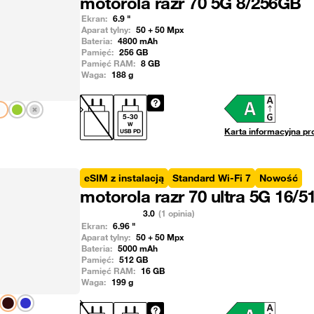
motorola razr 70 5G 8/256GB
Ekran:
6.9
"
Aparat tylny:
50 + 50
Mpx
Bateria:
4800
mAh
Pamięć:
256
GB
Pamięć RAM:
8
GB
Waga:
188
g
Pokaż następny
5
-
30
W
Karta informacyjna pr
USB PD
eSIM z instalacją
Standard Wi-Fi 7
Nowość
motorola razr 70 ultra 5G 16/
3.0
(1 opinia)
Ekran:
6.96
"
Aparat tylny:
50 + 50
Mpx
Bateria:
5000
mAh
Pamięć:
512
GB
Pamięć RAM:
16
GB
Waga:
199
g
Pokaż następny