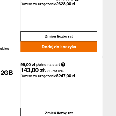
2628,00
zł
Razem za urządzenie
Zmień liczbę rat
Dodaj do koszyka
oduktu
99,00
zł
płatne na start
143,00
zł
512GB
x 36 rat 0%
5247,00
zł
Razem za urządzenie
Zmień liczbę rat