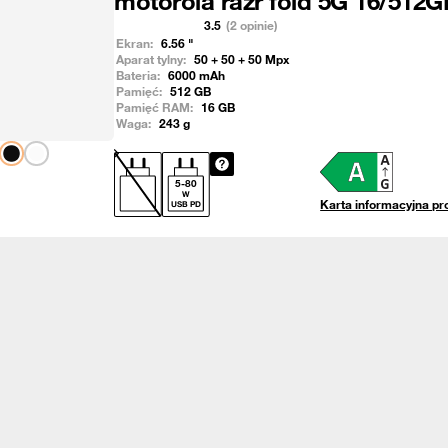
motorola razr fold 5G 16/512G
3.5
(2 opinie)
Ekran:
6.56
"
Aparat tylny:
50 + 50 + 50
Mpx
Bateria:
6000
mAh
Pamięć:
512
GB
Pamięć RAM:
16
GB
Waga:
243
g
Pokaż następny
5
-
80
W
Karta informacyjna pr
USB PD