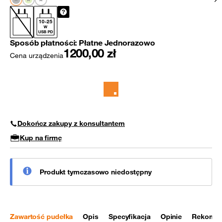
10
-
25
W
USB PD
Sposób płatności:
Płatne Jednorazowo
1200,00
zł
Cena urządzenia
Dokończ zakupy z konsultantem
Kup na firmę
Produkt tymczasowo niedostępny
Zawartość pudełka
Opis
Specyfikacja
Opinie
Rekomen