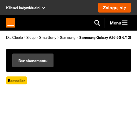
Zaloguj się
Klienci indywidualni
Menu
Strona główna Orange.pl
Dla Ciebie
Sklep
Smartfony
Samsung
Samsung Galaxy A26 5G 6/128G
Bez abonamentu
Bestseller