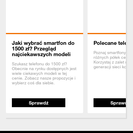
Jaki wybrać smartfon do
Polecane telefo
1500 zł? Przegląd
Poznaj smartfony z 
najciekawszych modeli
różnych półek ceno
Korzystaj z zalet na
Szukasz telefonu do 1500 zł?
generacji sieci komó
Obecnie na rynku dostępnych jest
wiele ciekawych modeli w tej
cenie. Zobacz nasze propozycje i
wybierz coś dla siebie.
Sprawdź
Sprawdź