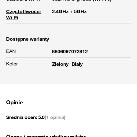
Częstotliwości
2.4GHz + 5GHz
Wi-Fi
Dostępne warianty
EAN
8806097072812
Kolor
Zielony
Biały
Opinie
Średnia ocen:
5.0
(1 opinia)
Oceny i recenzje użytkowników