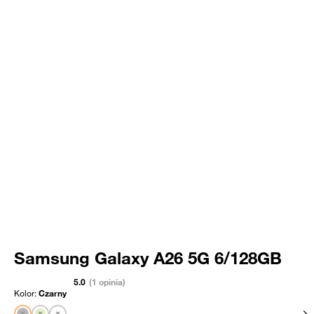
Samsung Galaxy A26 5G 6/128GB
5.0
(1 opinia)
Kolor:
Czarny
Pok