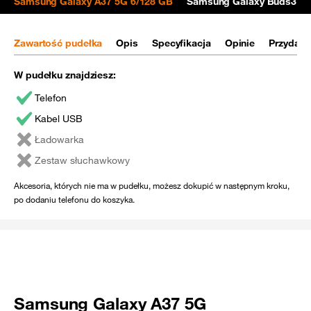
Samsung Galaxy A37 5G 6/128 GB
Samsung Galaxy Buds3 FE
Zawartość pudełka
Opis
Specyfikacja
Opinie
Przydatn
W pudełku znajdziesz:
Telefon
Kabel USB
Ładowarka
Zestaw słuchawkowy
Akcesoria, których nie ma w pudełku, możesz dokupić w następnym kroku,
po dodaniu telefonu do koszyka.
Samsung Galaxy A37 5G