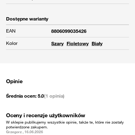
Dostępne warianty
EAN
8806099035426
Kolor
Szary
Fioletowy
Biały
Opinie
Średnia ocen:
5.0
(1 opinia)
Oceny i recenzje użytkowników
W sklepie publikujemy wszystkie opinie, także te, które nie zostały
potwierdzone zakupem.
Grzegorz , 16.06.2026