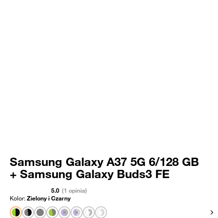
Samsung Galaxy A37 5G 6/128 GB
+ Samsung Galaxy Buds3 FE
5.0
(1 opinia)
Kolor:
Zielony i Czarny
Pok