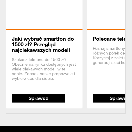
Jaki wybrać smartfon do
Polecane telefo
1500 zł? Przegląd
Poznaj smartfony z 
najciekawszych modeli
różnych półek ceno
Korzystaj z zalet na
Szukasz telefonu do 1500 zł?
generacji sieci komó
Obecnie na rynku dostępnych jest
wiele ciekawych modeli w tej
cenie. Zobacz nasze propozycje i
wybierz coś dla siebie.
Sprawdź
Sprawdź