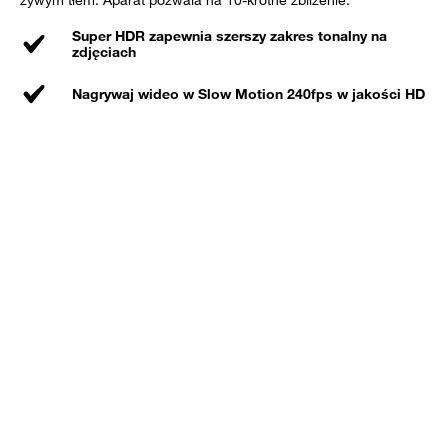
żywym tłem. Aparat pozwala na 10-krotne zbliżenie.
Super HDR zapewnia szerszy zakres tonalny na
zdjęciach
Nagrywaj wideo w Slow Motion 240fps w jakości HD