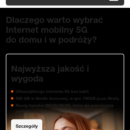
Dlaczego warto wybrać
Internet mobilny 5G
do domu i w podróży?
to wybrać Internet mobilny 5G dla domu od Orange?
Najwyższa jakość i
wygoda
Ultraszybkiego internetu 5G bez kabli
500 GB w Strefie domowej, w tym 100GB poza Strefą
Nocny transfer (00:00–08:00), który nie pomniejsza
pakietu
Szczegóły