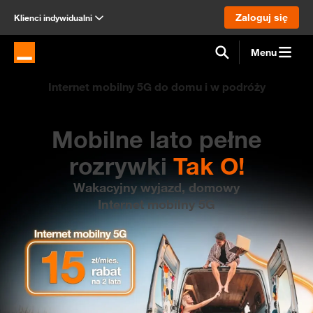
Zaloguj się
Klienci indywidualni
Menu
Strona główna Orange.pl
Internet mobilny 5G do domu i w podróży
ży
Mobilne lato pełne
rozrywki
Tak O!
Wakacyjny wyjazd, domowy
Internet mobilny 5G