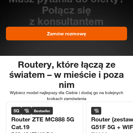
Połącz się
z konsultantem
Zamów rozmowę
Routery, które łączą ze
światem – w mieście i poza
nim
Wybierz model najlepszy dla Ciebie i dodaj go na kolejnych
krokach zamówienia
Bestseller
Router ZTE MC888 5G
Router (zesta
Cat.19
G51F 5G + WIF