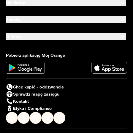
Na skróty
Serwisy
O firmie
Pobierz aplikację Mój Orange
Chcę kupić - oddzwońcie
Sprawdź mapę zasięgu
Kontakt
Etyka i Compliance
Nasz profil na
Nasz profil na
Nasz profil na
Facebook
Nasz profil na
Instagram
Nasz profil na
LinkedIN
YouTube
Twitter