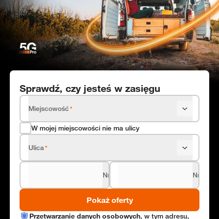
Sprawdź, czy jesteś w zasięgu
Miejscowość
*
W mojej miejscowości nie ma ulicy
Ulica
*
Nr domu
Nr lokal
*
Pokaż oferty
Przetwarzanie danych osobowych
, w tym adresu,